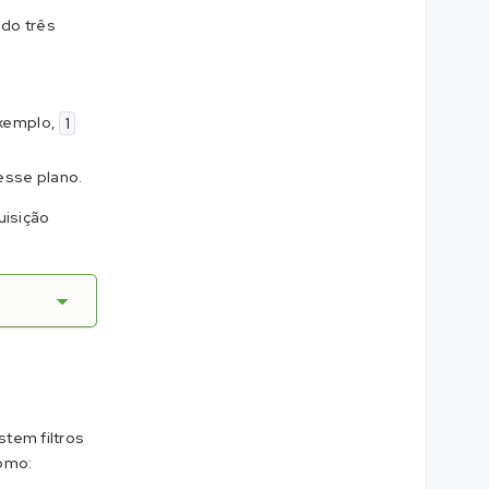
ido três
exemplo,
1
esse plano.
uisição
tem filtros
omo: