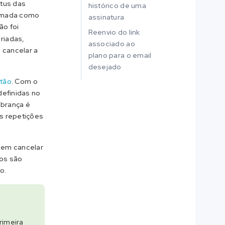
atus das
histórico de uma
irmada como
assinatura
ão foi
Reenvio do link
riadas,
associado ao
 cancelar a
plano para o email
desejado
rtão
. Com o
definidas no
obrança é
s repetições
dem cancelar
os são
o.
rimeira