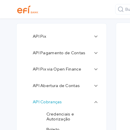
Bu
API Pix
API Pagamento de Contas
API Pix via Open Finance
API Abertura de Contas
API Cobranças
Credenciais e
Autorização
Boleto