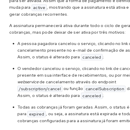
para ser ativada. Assim que a forma de pagamento é definid
muda para
, mostrando que a assinatura está ativa e
active
gerar cobranças recorrentes.
A assinatura permanecerá ativa durante todo o ciclo de ger
cobranças, mas pode deixar de ser ativa por três motivos:
A pessoa pagadora cancelou o serviço, clicando no link
cancelamento presente no e-mail de confirmação de as
Assim, o status é alterado para
;
canceled
O vendedor cancelou o serviço, clicando no link de can
presente em sua interface de recebimentos, ou por me
webservice
de cancelamento através do endpoint
ou função
d
/subscription/cancel
cancelSubscription
Assim, o status é alterado para
;
canceled
Todas as cobranças já foram geradas. Assim, o status é
para
, ou seja, a assinatura está expirada e tod
expired
cobranças configuradas para a assinatura já foram emiti