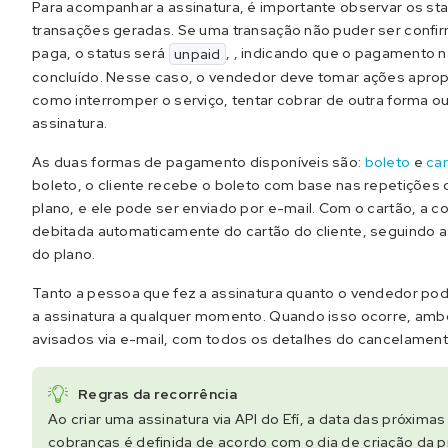
Para acompanhar a assinatura, é importante observar os st
transações geradas. Se uma transação não puder ser conf
paga, o status será
, , indicando que o pagamento n
unpaid
concluído. Nesse caso, o vendedor deve tomar ações aprop
como interromper o serviço, tentar cobrar de outra forma ou
assinatura.
As duas formas de pagamento disponíveis são:
boleto
e
ca
boleto, o cliente recebe o boleto com base nas repetições 
plano, e ele pode ser enviado por e-mail. Com o cartão, a c
debitada automaticamente do cartão do cliente, seguindo a
do plano.
Tanto a pessoa que fez a assinatura quanto o vendedor po
a assinatura a qualquer momento. Quando isso ocorre, amb
avisados via e-mail, com todos os detalhes do cancelament
Regras da recorrência
Ao criar uma assinatura via API do Efí, a data das próximas
cobranças é definida de acordo com o dia de criação da p