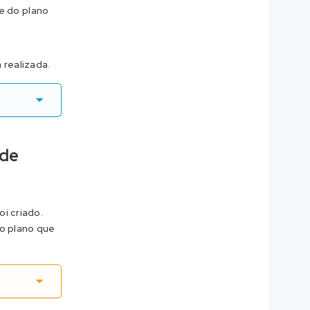
me do plano
 realizada.
 de
i criado.
o plano que