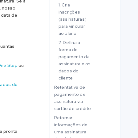
inatura. Se a
1. Crie
, nosso
inscrições
 data de
(assinaturas)
para vincular
ao plano
2. Defina a
quantas
forma de
pagamento da
assinatura e os
ne Step
ou
dados do
cliente
dados do
Retentativa de
pagamento de
assinatura via
cartão de crédito
Retornar
informações de
á pronta
uma assinatura