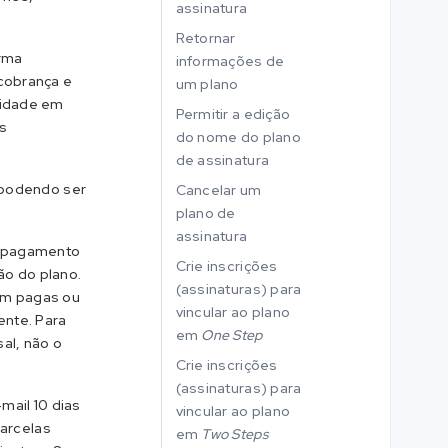
assinatura
Retornar
orma
informações de
 cobrança e
um plano
cidade em
Permitir a edição
s
do nome do plano
de assinatura
 podendo ser
Cancelar um
plano de
assinatura
de pagamento
Crie inscrições
ão do plano.
(assinaturas) para
am pagas ou
vincular ao plano
ente. Para
em
One Step
al, não o
Crie inscrições
(assinaturas) para
mail 10 dias
vincular ao plano
arcelas
em
Two Steps