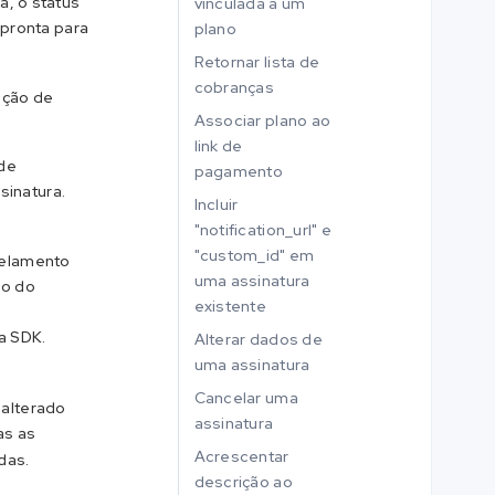
a, o status
vinculada a um
 pronta para
plano
Retornar lista de
cobranças
ação de
Associar plano ao
link de
 de
pagamento
sinatura.
Incluir
"notification_url" e
"custom_id" em
celamento
uma assinatura
io do
existente
a SDK.
Alterar dados de
uma assinatura
Cancelar uma
 alterado
assinatura
as as
Acrescentar
das.
descrição ao