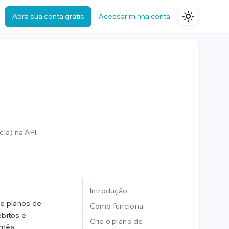
Abra sua conta grátis
Acessar minha conta
cia) na API
Introdução
de planos de
Como funciona
ébitos e
Crie o plano de
 mês,