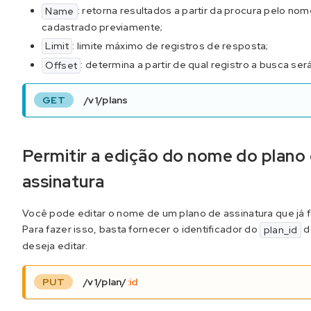
: retorna resultados a partir da procura pelo no
Name
cadastrado previamente;
: limite máximo de registros de resposta;
Limit
: determina a partir de qual registro a busca será
Offset
GET
/v1/plans
Permitir a edição do nome do plano
assinatura
Você pode editar o nome de um plano de assinatura que já fo
Para fazer isso, basta fornecer o identificador do
d
plan_id
deseja editar.
PUT
/v1/plan/
:id