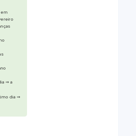
1 em
vereiro
anças
ano
as
ano
ia ⇒ a
timo dia ⇒