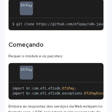
Efí Pay
$ git clone https://github.com/efipay/sdk-java-ex
Começando
Requer o módulo e os pacotes:
Efí Pay
import
br
.
com
.
efi
.
efisdk
.
EfiPay
;
import
br
.
com
.
efi
.
efisdk
.
exceptions
.
EfiPayExcepti
Embora as respostas dos serviços da Web estejam no