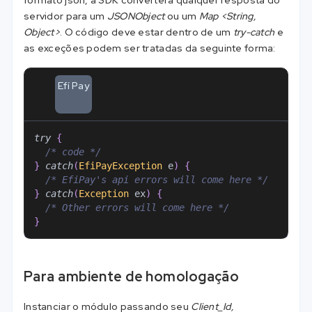
formato json, a SDK converterá qualquer resposta do
servidor para um
JSONObject
ou um
Map <String,
Object>
. O código deve estar dentro de um
try-catch
e
as exceções podem ser tratadas da seguinte forma:
Efí Pay
try
{
/* code */
}
catch
(
EfiPayException
 e
)
{
/* EfiPay's api errors will come here */
}
catch
(
Exception
 ex
)
{
/* Other errors will come here */
}
Para ambiente de homologação
Instanciar o módulo passando seu
Client_Id,