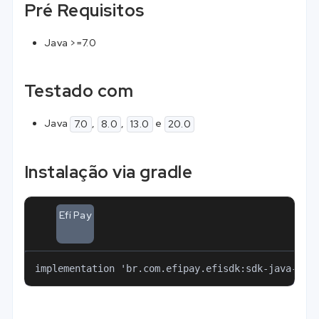
Pré Requisitos
Java >=7.0
Testado com
Java
,
,
e
7.0
8.0
13.0
20.0
Instalação via gradle
Efí Pay
implementation 'br.com.efipay.efisdk:sdk-java-api