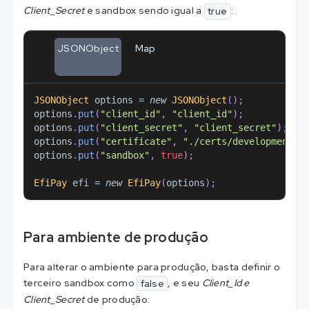
Client_Secret
e sandbox sendo igual a
:
true
JSONObject
Map
JSONObject
 options 
=
new
JSONObject
(
)
;
options
.
put
(
"client_id"
,
"client_id"
)
;
options
.
put
(
"client_secret"
,
"client_secret"
)
;
options
.
put
(
"certificate"
,
"./certs/developmentCe
options
.
put
(
"sandbox"
,
true
)
;
EfiPay
 efi 
=
new
EfiPay
(
options
)
;
Para ambiente de produção
Para alterar o ambiente para produção, basta definir o
terceiro sandbox como
, e seu
Client_Id e
false
Client_Secret
de produção: