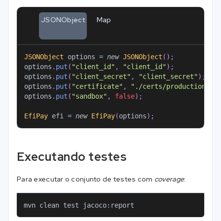
JSONObject
Map
JSONObject
 options 
=
new
JSONObject
(
)
;
options
.
put
(
"client_id"
,
"client_id"
)
;
options
.
put
(
"client_secret"
,
"client_secret"
)
;
options
.
put
(
"certificate"
,
"./certs/productionCer
options
.
put
(
"sandbox"
,
false
)
;
EfiPay
 efi 
=
new
EfiPay
(
options
)
;
Executando testes
Para executar o conjunto de testes com
coverage
:
mvn clean test jacoco:report