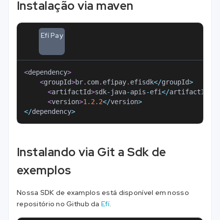
Instalação via maven
Efí Pay
<
dependency
>
<
groupId
>
br
.
com
.
efipay
.
efisdk
<
/
groupId
>
<
artifactId
>
sdk
-
java
-
apis
-
efi
<
/
artifactId
>
<
version
>
1.2
.2
<
/
version
>
<
/
dependency
>
Instalando via Git a Sdk de
exemplos
Nossa SDK de examplos está disponível em nosso
repositório no Github da
Efí
.