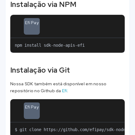
Instalação via NPM
Efí Pay
npm install sdk-node-apis-efi
Instalação via Git
Nossa SDK também está disponível em nosso
repositório no Github da
Efí
.
Efí Pay
$ git clone https://github.com/efipay/sdk-node-ap