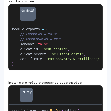
sandbox ou não:
NodeJS
module
.
exports
=
{
// PRODUÇÃO = false
// HOMOLOGAÇÃO = true
sandbox
:
false
,
client_id
:
'seuClientId'
,
client_secret
:
'seuClientSecret'
,
certificate
:
'caminho/Ate/O/Certificado/Pix'
,
}
Instancie o módulo passando suas opções:
Efí Pay
const
 efipay 
=
new
EfiPay
(
options
)