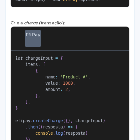
Crie a
charge
(transação):
Efí Pay
let
 chargeInput 
=
{
items
:
[
{
name
:
'Product A'
,
value
:
1000
,
amount
:
2
,
}
,
]
,
}
efipay
.
createCharge
(
{
}
,
 chargeInput
)
.
then
(
(
resposta
)
=>
{
console
.
log
(
resposta
)
}
)