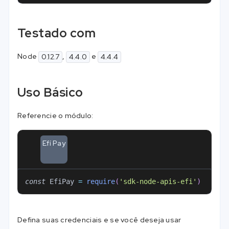
Testado com
Node
,
e
0.12.7
4.4.0
4.4.4
Uso Básico
Referencie o módulo:
Efí Pay
const
EfiPay
=
require
(
'sdk-node-apis-efi'
)
Defina suas credenciais e se você deseja usar