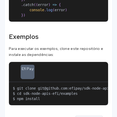
.
catch
(
(
error
)
=>
{
console
.
log
(
error
)
}
)
Exemplos
Para executar os exemplos, clone este repositório e
instale as dependências:
Efí Pay
$ git clone 
git@github.com
:efipay/sdk-node-apis-e
$ cd sdk-node-apis-efi/examples
$ npm install