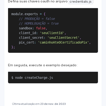
Defina suas chaves oauth no arquivo
:
credentials.js
module
.
exports
=
{
// PRODUÇÃO = false
// HOMOLOGAÇÃO = true
sandbox
:
false
,
client_id
:
'seuClientId'
,
client_secret
:
'seuClientSecret'
,
pix_cert
:
'caminhoAteOCertificadoPix'
,
}
;
Em seguida, execute o exemplo desejado:
$ node createCharge.js
Última atualização
em
23 de nov. de 2023