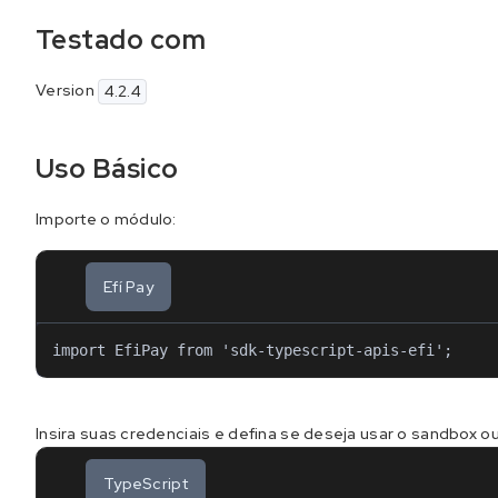
Testado com
Version
4.2.4
Uso Básico
Importe o módulo:
Efí Pay
import EfiPay from 'sdk-typescript-apis-efi';
Insira suas credenciais e defina se deseja usar o sandbox ou
TypeScript