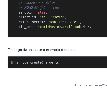
// PRODUÇÃO = false
// HOMOLOGAÇÃO = true
sandbox
:
false
,
client_id
:
'seuClientId'
,
client_secret
:
'seuClientSecret'
,
pix_cert
:
'caminhoAteOCertificadoPix'
,
}
;
Em seguida, execute o exemplo desejado:
$ ts-node createCharge.ts
Última atualização
em
23 