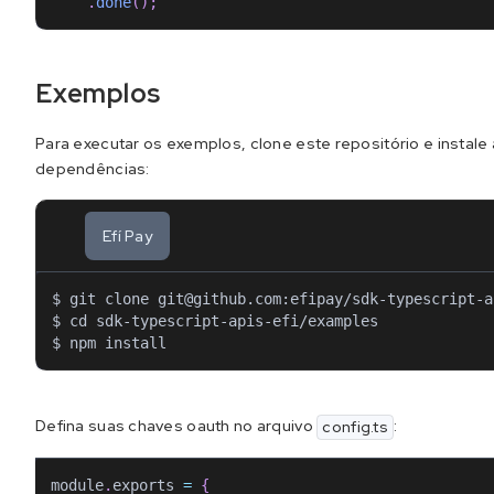
.
done
(
)
;
Exemplos
Para executar os exemplos, clone este repositório e instale
dependências:
Efí Pay
$ git clone 
git@github.com
:efipay/sdk-typescript-a
$ cd sdk-typescript-apis-efi/examples
$ npm install
Defina suas chaves oauth no arquivo
:
config.ts
module
.
exports
=
{