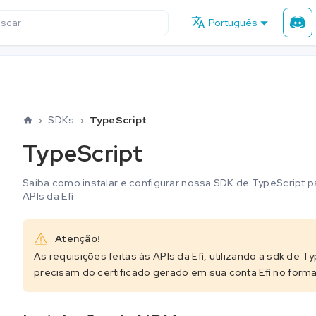
Português
scar
SDKs
TypeScript
TypeScript
Saiba como instalar e configurar nossa SDK de TypeScript par
APIs da Efí
Atenção!
As requisições feitas às APIs da Efí, utilizando a sdk de T
precisam do certificado gerado em sua conta Efí no form