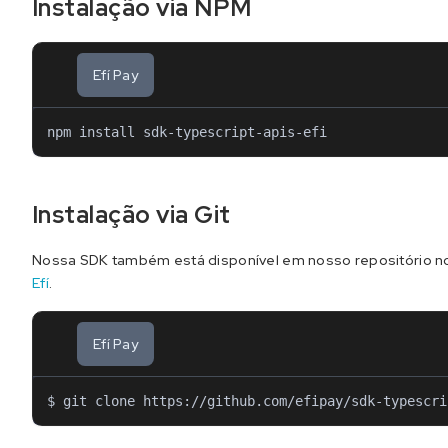
Instalação via NPM
Efí Pay
npm install sdk-typescript-apis-efi
Instalação via Git
Nossa SDK também está disponível em nosso repositório n
Efí
.
Efí Pay
$ git clone https://github.com/efipay/sdk-typescri