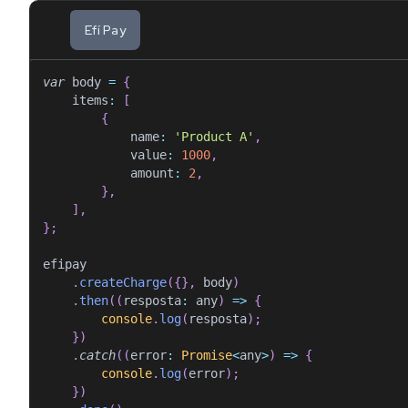
Efí Pay
var
 body 
=
{
items
:
[
{
name
:
'Product A'
,
value
:
1000
,
amount
:
2
,
}
,
]
,
}
;
efipay
.
createCharge
(
{
}
,
 body
)
.
then
(
(
resposta
:
 any
)
=>
{
console
.
log
(
resposta
)
;
}
)
.
catch
(
(
error
:
Promise
<
any
>
)
=>
{
console
.
log
(
error
)
;
}
)