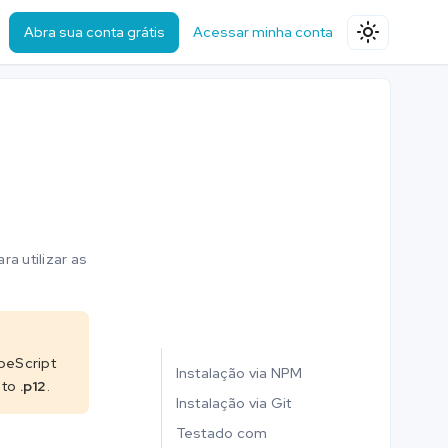
Abra sua conta grátis
Acessar minha conta
a utilizar as
ypeScript
Instalação via NPM
ato
.p12
.
Instalação via Git
Testado com