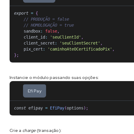
export
=
{
// PRODUÇÃO = false
// HOMOLOGAÇÃO = true
sandbox
:
false
,
client_id
:
'seuClientId'
,
client_secret
:
'seuClientSecret'
,
pix_cert
:
'caminhoAteOCertificadoPix'
,
}
;
Instancie o módulo passando suas opções:
Efí Pay
const
 efipay 
=
EfiPay
(
options
)
;
Crie a
charge
(transação):