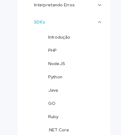
Interpretando Erros
SDKs
Introdução
PHP
NodeJS
Python
Java
GO
Ruby
.NET Core