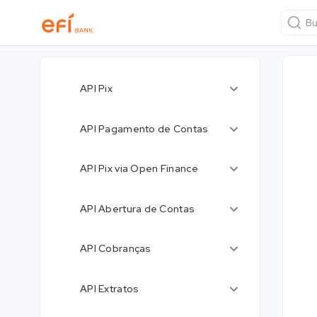
Bu
API Pix
API Pagamento de Contas
API Pix via Open Finance
API Abertura de Contas
API Cobranças
API Extratos